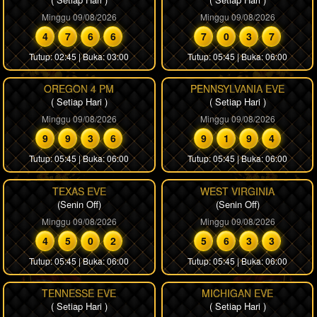
Minggu 09/08/2026
Minggu 09/08/2026
4
7
6
6
7
0
3
7
Tutup: 02:45 | Buka: 03:00
Tutup: 05:45 | Buka: 06:00
OREGON 4 PM
PENNSYLVANIA EVE
( Setiap Hari )
( Setiap Hari )
Minggu 09/08/2026
Minggu 09/08/2026
9
9
3
6
9
1
9
4
Tutup: 05:45 | Buka: 06:00
Tutup: 05:45 | Buka: 06:00
TEXAS EVE
WEST VIRGINIA
(Senin Off)
(Senin Off)
Minggu 09/08/2026
Minggu 09/08/2026
4
5
0
2
5
6
3
3
Tutup: 05:45 | Buka: 06:00
Tutup: 05:45 | Buka: 06:00
TENNESSE EVE
MICHIGAN EVE
( Setiap Hari )
( Setiap Hari )