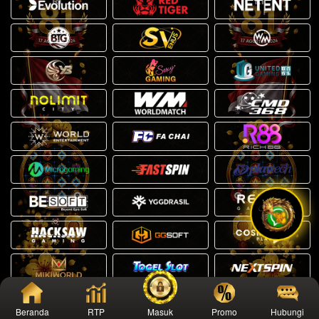
Beranda
RTP
Masuk
Promo
Hubungi