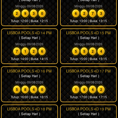
Minggu 09/08/2026
Minggu 09/08/2026
2
9
3
0
6
2
7
3
Tutup: 12:00 | Buka: 12:15
Tutup: 13:00 | Buka: 13:15
LISBOA POOLS 4D 14 PM
LISBOA POOLS 4D 15 PM
( Setiap Hari )
( Setiap Hari )
Minggu 09/08/2026
Minggu 09/08/2026
7
1
2
6
5
5
2
4
Tutup: 14:00 | Buka: 14:15
Tutup: 15:00 | Buka: 15:15
LISBOA POOLS 4D 16 PM
LISBOA POOLS 4D 17 PM
( Setiap Hari )
( Setiap Hari )
Minggu 09/08/2026
Minggu 09/08/2026
5
8
4
0
1
9
4
2
Tutup: 16:00 | Buka: 16:15
Tutup: 17:00 | Buka: 17:15
LISBOA POOLS 4D 18 PM
LISBOA POOLS 4D 19 PM
( Setiap Hari )
( Setiap Hari )