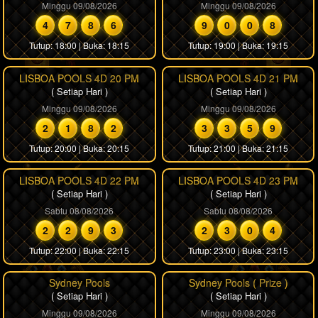
Minggu 09/08/2026
Minggu 09/08/2026
4
7
8
6
9
0
0
8
Tutup: 18:00 | Buka: 18:15
Tutup: 19:00 | Buka: 19:15
LISBOA POOLS 4D 20 PM
LISBOA POOLS 4D 21 PM
( Setiap Hari )
( Setiap Hari )
Minggu 09/08/2026
Minggu 09/08/2026
2
1
8
2
3
3
5
9
Tutup: 20:00 | Buka: 20:15
Tutup: 21:00 | Buka: 21:15
LISBOA POOLS 4D 22 PM
LISBOA POOLS 4D 23 PM
( Setiap Hari )
( Setiap Hari )
Sabtu 08/08/2026
Sabtu 08/08/2026
2
2
9
3
2
3
0
4
Tutup: 22:00 | Buka: 22:15
Tutup: 23:00 | Buka: 23:15
Sydney Pools
Sydney Pools ( Prize )
( Setiap Hari )
( Setiap Hari )
Minggu 09/08/2026
Minggu 09/08/2026