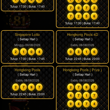
Tutup: 17:30 | Buka: 17:40
7
0
7
2
7
2
5
6
Tutup: 17:30 | Buka: 17:40
Singapore Lotto
Hongkong Pools 4D
( Setiap Hari )
( Setiap Hari )
Minggu 09/08/2026
Sabtu 08/08/2026
2
1
0
4
0
3
1
6
Tutup: 17:30 | Buka: 17:45
Tutup: 22:45 | Buka: 23:00
Hongkong Pools
Hongkong Pools ( Prize )
( Setiap Hari )
( Setiap Hari )
Sabtu 08/08/2026
Sabtu 08/08/2026
2
7
9
7
2
7
9
7
Tutup: 22:45 | Buka: 23:00
4
7
1
7
9
4
7
4