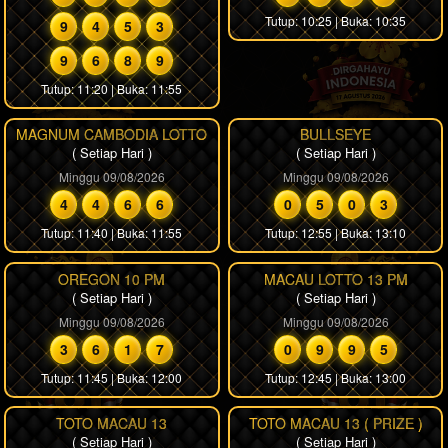
Tutup: 10:25 | Buka: 10:35
9
4
5
3
9
6
8
9
Tutup: 11:20 | Buka: 11:55
MAGNUM CAMBODIA LOTTO
BULLSEYE
( Setiap Hari )
( Setiap Hari )
Minggu 09/08/2026
Minggu 09/08/2026
4
4
6
6
0
5
0
3
Tutup: 11:40 | Buka: 11:55
Tutup: 12:55 | Buka: 13:10
OREGON 10 PM
MACAU LOTTO 13 PM
( Setiap Hari )
( Setiap Hari )
Minggu 09/08/2026
Minggu 09/08/2026
3
6
1
7
0
9
9
5
Tutup: 11:45 | Buka: 12:00
Tutup: 12:45 | Buka: 13:00
TOTO MACAU 13
TOTO MACAU 13 ( PRIZE )
( Setiap Hari )
( Setiap Hari )