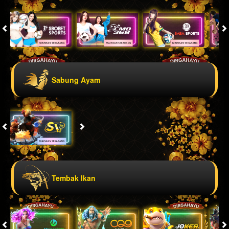
Sabung Ayam
Tembak Ikan