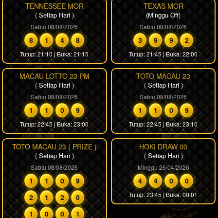
TENNESSEE MOR
TEXAS MOR
( Setiap Hari )
(Minggu Off)
Sabtu 08/08/2026
Sabtu 08/08/2026
8
1
4
8
3
9
9
2
Tutup: 21:10 | Buka: 21:15
Tutup: 21:45 | Buka: 22:00
MACAU LOTTO 23 PM
TOTO MACAU 23
( Setiap Hari )
( Setiap Hari )
Sabtu 08/08/2026
Sabtu 08/08/2026
1
1
0
9
1
1
0
9
Tutup: 22:45 | Buka: 23:00
Tutup: 22:45 | Buka: 23:10
TOTO MACAU 23 ( PRIZE )
HOKI DRAW 00
( Setiap Hari )
( Setiap Hari )
Sabtu 08/08/2026
Minggu 26/04/2026
1
1
0
9
4
4
0
0
Tutup: 23:45 | Buka: 00:01
2
1
2
0
1
0
0
1