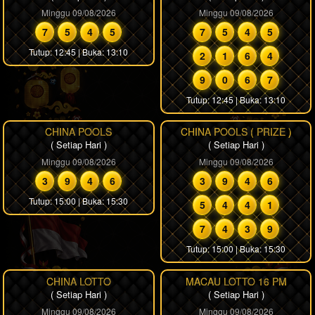
Minggu 09/08/2026
Minggu 09/08/2026
7
5
4
5
7
5
4
5
Tutup: 12:45 | Buka: 13:10
2
1
6
4
9
0
6
7
Tutup: 12:45 | Buka: 13:10
CHINA POOLS
CHINA POOLS ( PRIZE )
( Setiap Hari )
( Setiap Hari )
Minggu 09/08/2026
Minggu 09/08/2026
3
9
4
6
3
9
4
6
Tutup: 15:00 | Buka: 15:30
5
4
4
1
7
4
3
9
Tutup: 15:00 | Buka: 15:30
CHINA LOTTO
MACAU LOTTO 16 PM
( Setiap Hari )
( Setiap Hari )
Minggu 09/08/2026
Minggu 09/08/2026