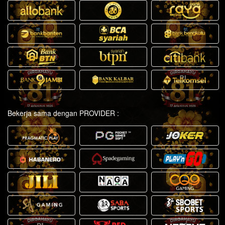
Bekerja sama dengan PROVIDER :