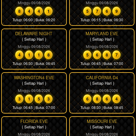
Minggu 09/08/2026
Minggu 09/08/2026
8
4
4
1
5
7
6
9
Tutup: 06:00 | Buka: 06:20
Tutup: 06:15 | Buka: 06:30
DELAWARE NIGHT
MARYLAND EVE
( Setiap Hari )
( Setiap Hari )
Minggu 09/08/2026
Minggu 09/08/2026
4
1
1
8
5
6
8
7
Tutup: 06:30 | Buka: 06:45
Tutup: 06:45 | Buka: 07:00
WASHINGTON4 EVE
CALIFORNIA D4
( Setiap Hari )
( Setiap Hari )
Minggu 09/08/2026
Minggu 09/08/2026
3
1
5
3
6
8
6
4
Tutup: 06:45 | Buka: 07:00
Tutup: 08:30 | Buka: 08:45
FLORIDA EVE
MISSOURI EVE
( Setiap Hari )
( Setiap Hari )
Minggu 09/08/2026
Minggu 09/08/2026