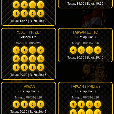
Tutup: 19:00 | Buka: 19:25
5
4
0
9
1
4
2
3
Tutup: 18:45 | Buka: 19:10
PCSO ( PRIZE )
TAIWAN LOTTO
(Minggu Off)
( Setiap Hari )
Sabtu 08/08/2026
Minggu 09/08/2026
7
1
0
2
4
8
6
9
Tutup: 20:30 | Buka: 20:45
8
7
8
3
1
3
9
0
Tutup: 20:00 | Buka: 20:15
TAIWAN
TAIWAN ( PRIZE )
( Setiap Hari )
( Setiap Hari )
Minggu 09/08/2026
Minggu 09/08/2026
9
1
6
1
9
1
6
1
Tutup: 20:30 | Buka: 20:45
0
7
8
9