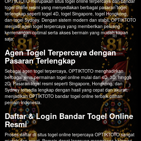
OPTIKTOTO merupakan situs togel online terpercaya dan bandar
togel online resmi yang menyediakan berbagai pasaran togel
terlengkap seperti togel 4D, togel Singapore, togel Hongkong,
dan togel Sydney. Dengan sistem modern dan stabil, OPTIKTOTO
menjadi agen togel terpercaya yang memberikan peluang
kemenangan optimal serta akses bermain yang mudah kapan
saja.
Agen Togel Terpercaya dengan
Pasaran Terlengkap
Sebagai agen togel terpercaya, OPTIKTOTO menghadirkan
berbagai jenis permainan togel online mulai dari 4D, 3D, hingga
2D. Pasaran togel resmi seperti Singapore, Hongkong, dan
Sydney tersedia lengkap dengan hasil yang cepat dan akurat,
menjadikan OPTIKTOTO bandar togel online terbaik pilihan
pemain Indonesia.
Daftar & Login Bandar Togel Online
Resmi
Proses daftar di situs togel online terpercaya OPTIKTOTO sangat
mudah dan cepat. Pemain dapat langsung mengakses halaman