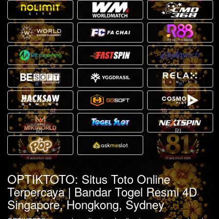
OPTIKTOTO: Situs Toto Online
Terpercaya | Bandar Togel Resmi 4D
Singapore, Hongkong, Sydney