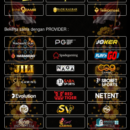
Bekerja sama dengan PROVIDER :