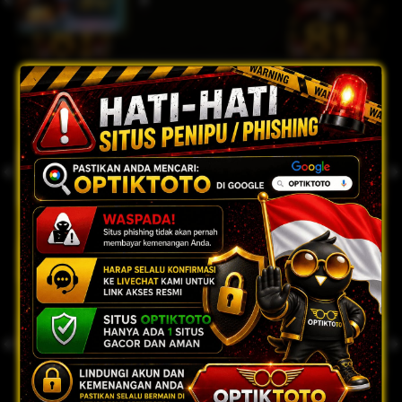
Tembak Ikan
Virtual