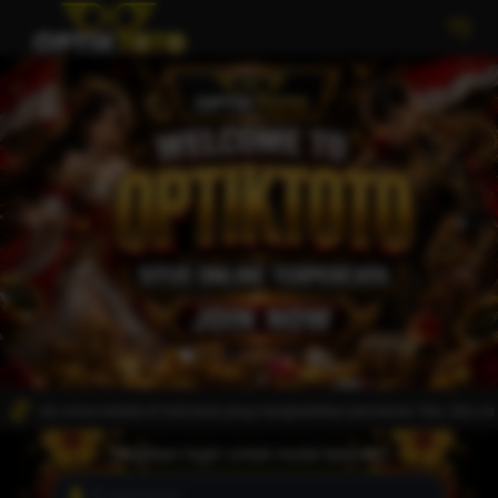
Previous
Nex
oto online terbaik di Indonesia yang menghadirkan permainan Toto, Slot, dan Live 
Silahkan login untuk mulai bermain