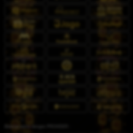
Bekerja sama dengan PROVIDER :