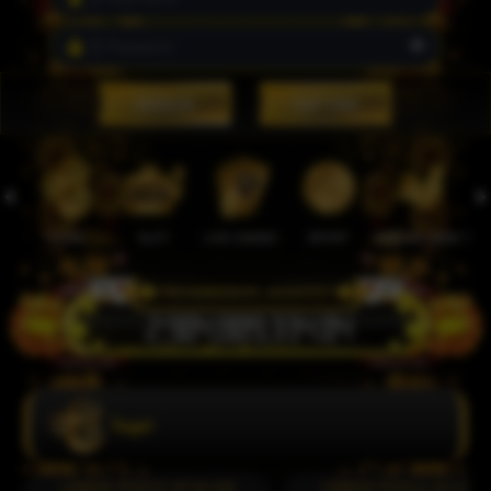
MASUK
DAFTAR
TOGEL
SLOT
LIVE CASINO
SPORT
SABUNG AYAM
TEM
2,904,809,349.64
Togel
LISBOA POOLS 4D 00 AM
LISBOA POOLS 4D 01 A