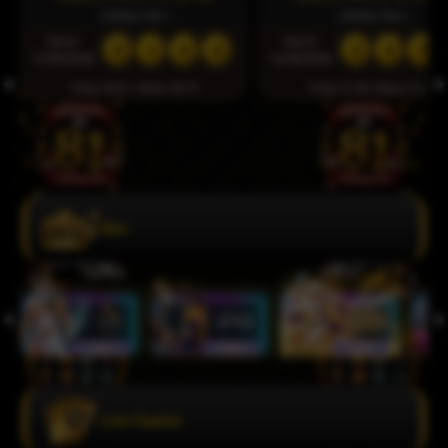
( Setiap Hari )
( Setiap Hari )
Senin
Senin
5
1
0
2
2
3
7
10/08/2026
10/08/2026
Tutup: 00:01 | Buka: 00:15
Tutup: 01:00 | Buka: 01:15
Slot
Live Casino