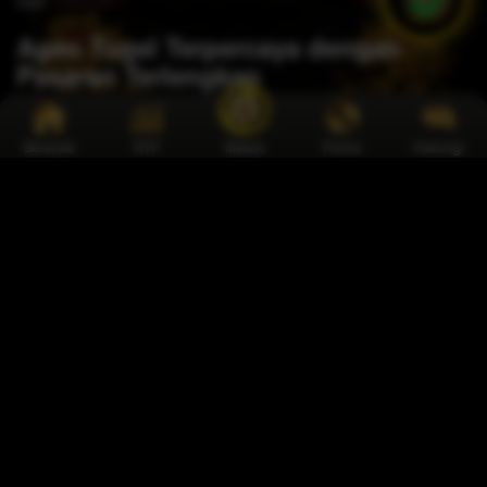
saja.
Agen Togel Terpercaya dengan
Pasaran Terlengkap
Sebagai agen togel terpercaya, OPTIKTOTO menghadirkan
berbagai jenis permainan togel online mulai dari 4D, 3D, hingga
Beranda
RTP
Masuk
Promo
Hubungi
2D. Pasaran togel resmi seperti Singapore, Hongkong, dan
Sydney tersedia lengkap dengan hasil yang cepat dan akurat,
menjadikan OPTIKTOTO bandar togel online terbaik pilihan
pemain Indonesia.
Daftar & Login Bandar Togel Online
Resmi
Proses daftar di situs togel online terpercaya OPTIKTOTO sangat
mudah dan cepat. Pemain dapat langsung mengakses halaman
daftar dan login untuk mulai bermain. Sistem login yang responsif
memastikan pengalaman bermain togel online tetap lancar tanpa
hambatan.
Keamanan Situs Togel Online &