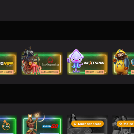
⚙ Maintenance
⚙ Main