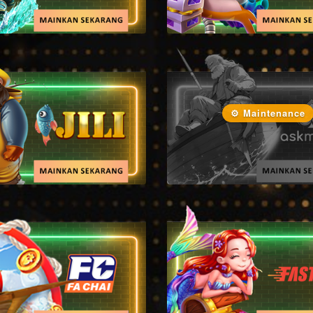
⚙ Maintenance