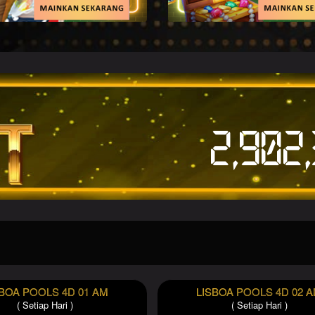
2,902
SBOA POOLS 4D 01 AM
LISBOA POOLS 4D 02 
( Setiap Hari )
( Setiap Hari )