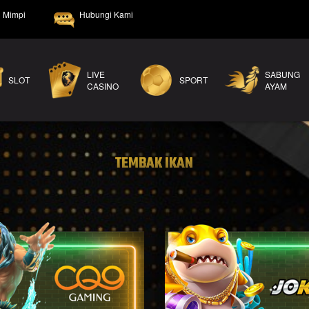
 Mimpi
Hubungi Kami
LIVE
SABUNG
SLOT
SPORT
CASINO
AYAM
TEMBAK IKAN