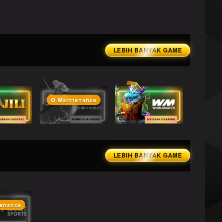
LEBIH BANYAK GAME
⚙ Maintenance
LEBIH BANYAK GAME
tenance