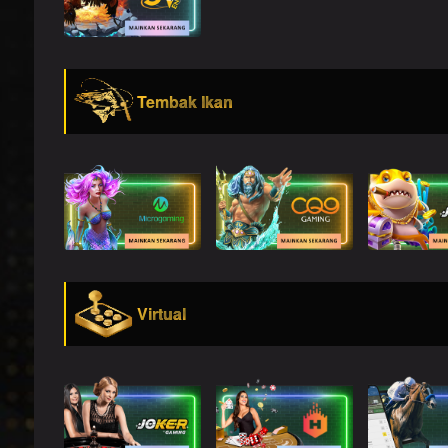
Tembak Ikan
Virtual