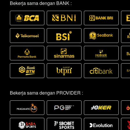
Bekerja sama dengan BANK :
Bekerja sama dengan PROVIDER :