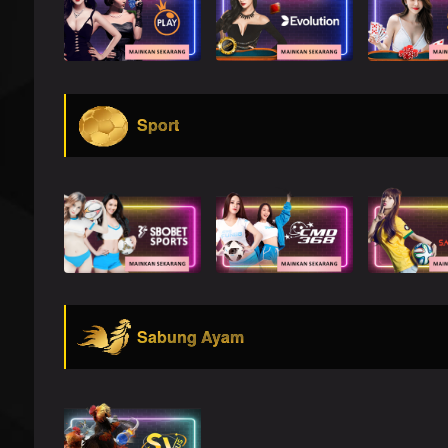
Sport
Sabung Ayam