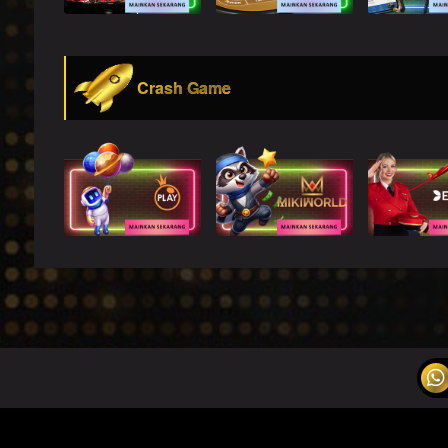
Crash Game