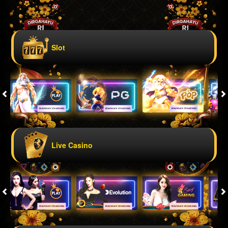
Slot
Live Casino