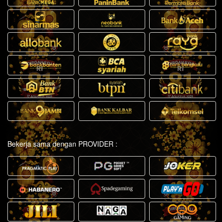
Bekerja sama dengan PROVIDER :