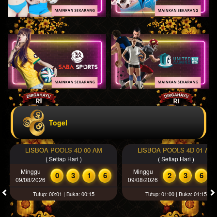
Togel
LISBOA POOLS 4D 00 AM
LISBOA POOLS 4D 01 AM
( Setiap Hari )
( Setiap Hari )
Minggu
Minggu
0
3
1
6
2
3
6
09/08/2026
09/08/2026
Tutup: 00:01 | Buka: 00:15
Tutup: 01:00 | Buka: 01:15