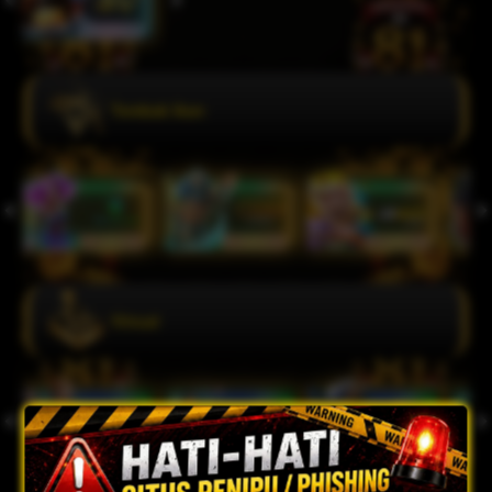
Tembak Ikan
Virtual