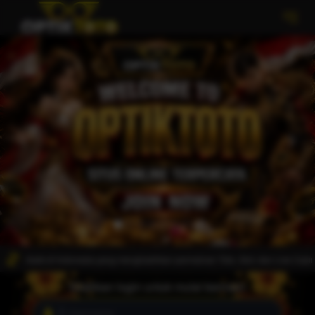
Previous
Nex
rbaik di Indonesia yang menghadirkan permainan Toto, Slot, dan Live Casino terper
Silahkan login untuk mulai bermain