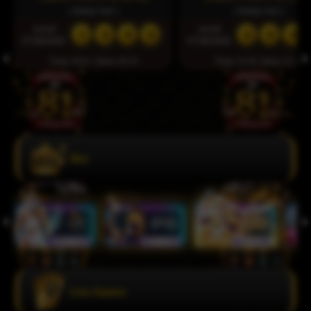
( Setiap Hari )
( Setiap Hari )
Jumat
Jumat
1
4
9
5
2
6
5
07/08/2026
07/08/2026
Tutup: 00:01 | Buka: 00:15
Tutup: 01:00 | Buka: 01:15
Slot
Live Casino