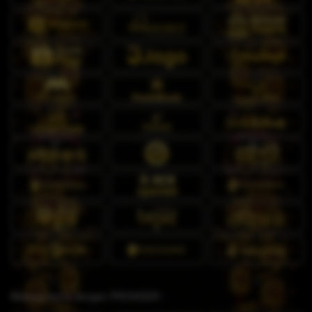
Bekerja sama dengan PROVIDER :