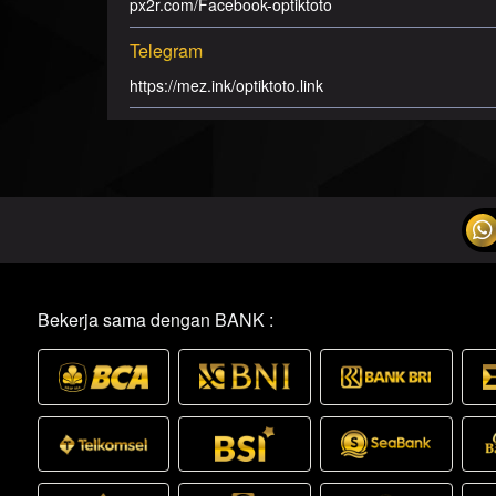
px2r.com/Facebook-optiktoto
Telegram
https://mez.ink/optiktoto.link
Bekerja sama dengan BANK :