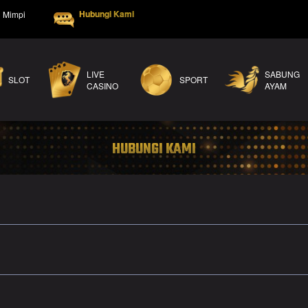
Hubungi Kami
 Mimpi
LIVE
SABUNG
SLOT
SPORT
CASINO
AYAM
HUBUNGI KAMI